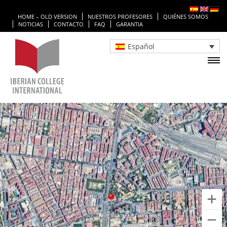
HOME – OLD VERSION
NUESTROS PROFESORES
QUIÉNES SOMOS
NOTICIAS
CONTACTO
FAQ
GARANTIA
Español