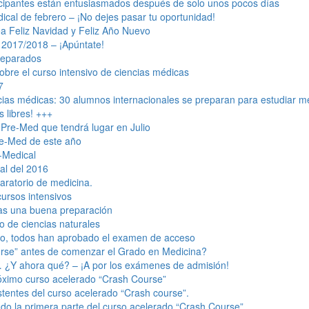
ticipantes están entusiasmados después de solo unos pocos días
ical de febrero – ¡No dejes pasar tu oportunidad!
ea Feliz Navidad y Feliz Año Nuevo
 2017/2018 – ¡Apúntate!
preparados
obre el curso intensivo de ciencias médicas
7
cias médicas: 30 alumnos internacionales se preparan para estudiar m
s libres! +++
 Pre-Med que tendrá lugar en Julio
re-Med de este año
-Medical
al del 2016
aratorio de medicina.
ursos intensivos
ras una buena preparación
vo de ciencias naturales
vo, todos han aprobado el examen de acceso
ourse” antes de comenzar el Grado en Medicina?
 ¿Y ahora qué? – ¡A por los exámenes de admisión!
róximo curso acelerado “Crash Course”
stentes del curso acelerado “Crash course”.
do la primera parte del curso acelerado “Crash Course”.