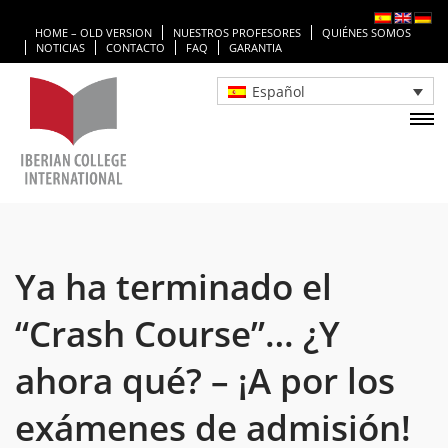
HOME – OLD VERSION
NUESTROS PROFESORES
QUIÉNES SOMOS
NOTICIAS
CONTACTO
FAQ
GARANTIA
Español
Ya ha terminado el
“Crash Course”… ¿Y
ahora qué? – ¡A por los
exámenes de admisión!