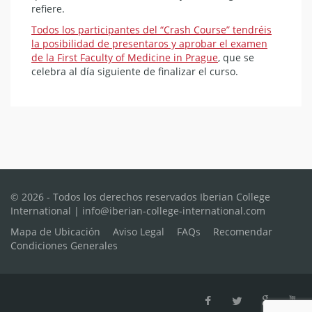
refiere.
Todos los participantes del “Crash Course” tendréis
la posibilidad de presentaros y aprobar el examen
de la First Faculty of Medicine in Prague
, que se
celebra al día siguiente de finalizar el curso.
© 2026 - Todos los derechos reservados Iberian College
International | info@iberian-college-international.com
Mapa de Ubicación
Aviso Legal
FAQs
Recomendar
Condiciones Generales