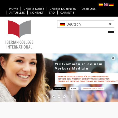
HOME
UNSERE KURSE
UNSERE DOZENTEN
ÜBER UNS
AKTUELLES
KONTAKT
FAQ
GARANTIE
Deutsch
Willkommen in deinem
Vorkurs Medizin
ERLERNE DIE GRUNDLAGEN FÜR DAS MEDIZINSTUDIUM
VERTIEFE DEIN WISSEN IN DEN NATURWISSENSCHAFTEN
ERHÖHE MIT INITIATIVE DEINE CHANCE AUF EINEN STUDIENPLATZ
UNSERE KURSE
KONTAKT
Kurstermin: 6. Juli bis 24. Juli 2020