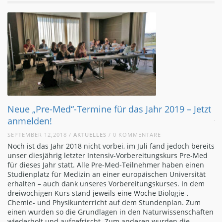
Medizinische
in Alicante
-Med“-Termine für das Jahr 2019 – Jetzt
JUNI 08,2018 /
AK
n!
Vom 9. bis 27. J
2,2018 /
AKTUELLES
/ 0 KOMMENTARE
medizinischen I
s Jahr 2018 nicht vorbei, im Juli fand jedoch bereits
Unterrichtssprac
ährig letzter Intensiv-Vorbereitungskurs Pre-Med
Der dreiwöchige
Jahr statt. Alle Pre-Med-Teilnehmer haben einen
Medizinstudium 
z für Medizin an einer europäischen Universität
Zulassungsprüf
 auch dank unseres Vorbereitungskurses. In dem
Auslandsstuden
n Kurs stand jeweils eine Woche Biologie-,
Ausland zugelas
d Physikunterricht auf dem Stundenplan. Zum
Studium vorbere
en so die Grundlagen in den Naturwissenschaften
Studenten, die 
 und aufgefrischt. Zum anderen wurden die