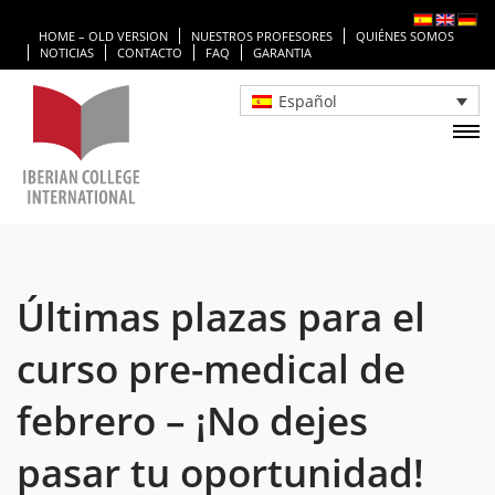
HOME – OLD VERSION
NUESTROS PROFESORES
QUIÉNES SOMOS
NOTICIAS
CONTACTO
FAQ
GARANTIA
Español
Últimas plazas para el
curso pre-medical de
febrero – ¡No dejes
pasar tu oportunidad!